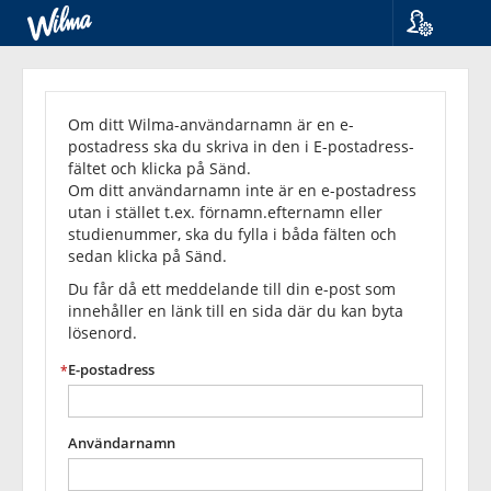
Språk
Glömt
Suomi
Svenska
lösenordet?
Om ditt Wilma-användarnamn är en e-
English
postadress ska du skriva in den i E-postadress-
fältet och klicka på Sänd.
Om ditt användarnamn inte är en e-postadress
utan i stället t.ex. förnamn.efternamn eller
studienummer, ska du fylla i båda fälten och
sedan klicka på Sänd.
Du får då ett meddelande till din e-post som
innehåller en länk till en sida där du kan byta
lösenord.
E-postadress
Användarnamn